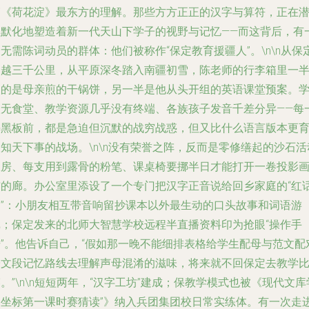
篇《荷花淀》最东方的理解。那些方方正正的汉字与算符，正在
移默化地塑造着新一代天山下学子的视野与记忆——而这背后，有
无需陈词动员的群体：他们被称作“保定教育援疆人”。\n\n从保
跨越三千公里，从平原深冬踏入南疆初雪，陈老师的行李箱里一
装的是母亲煎的干锅饼，另一半是他从头开组的英语课堂预案。
校无食堂、教学资源几乎没有终端、各族孩子发音千差分异——每
块黑板前，都是急迫但沉默的战穷战惑，但又比什么语言版本更
知天下事的战场。\n\n没有荣誉之阵，反而是零修缮起的沙石活
板房、每支用到露骨的粉笔、课桌椅要挪半日才能打开一卷投影
布的廊。办公室里添设了一个专门把汉字正音说给回乡家庭的“红
筒”：小朋友相互带音响留抄课本以外最生动的口头故事和词语游
戏；保定发来的北师大智慧学校远程半直播资料印为抢眼“操作手
册”。他告诉自己，“假如那一晚不能细排表格给学生配母与范文配
子文段记忆路线去理解声母混淆的滋味，将来就不回保定去教学
。”\n\n短短两年，“汉字工坊”建成；保教学模式也被《现代文库
习坐标第一课时赛猜读”》纳入兵团集团校日常实练体。有一次走