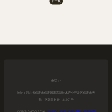
下一页
电话：-
地址：河北省保定市保定国家高新技术产业开发区保定市天
鹅中路朝阳财智中心201号
COPYRIGHT © 2026
WWW.DONGFANGBD.COM
保定教育