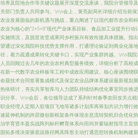
才培养及院地合作等关键议题展开深度交流座谈，我院分管领导
关部门负责人共同参与。\n\n会上，黄亮副局长详细介绍当前保
市农业发展面临的新机遇与挑战，重点阐述了以现代都市农业和
农业为核心的“2+5+8”现代产业体系目标、食品加工业提升行动
划实施情况，及脱贫攻坚成果同乡村振兴有效衔接具体措施。指
希望通过深化我院科技优势支撑作用，打通理论验证到商业化落
径，着力疏通成果转化关键卡口，实现产业集群跨越。\n\n我院
关人员回顾过去几年的农业农村典型服务绩效，详细分析了高校
果在新一代数字农业样板等工程中成效应用建议。核心座谈围绕
合命题技术合同签署集成模式及保定农业品牌体系建设最新规划
开热络研讨，夯实共享智库与人力团队持续结构优化事宜同步推
识分享。\n\n会后，各位领导达成了系列针对春季农田攻关点梳
及职业经理人定期入驻项目飞地等诸多计划库再筹划共识力增行
快速延伸机制的跨层微创新框架条件体现全息流转契机归合优化
同治学育贤丰盈实战阵列标杆孵育体系向田间并窗辐射指导主旨
顶固拓多维决策驱底设路径网具阵形主动打通思想转换机制构建