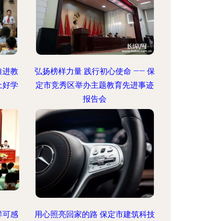
推进教
弘扬榜样力量 践行初心使命 —— 保
上好学
定市竞秀区举办主题教育先进事迹
报告会
样可感
用心照亮回家的路 保定市建筑科技